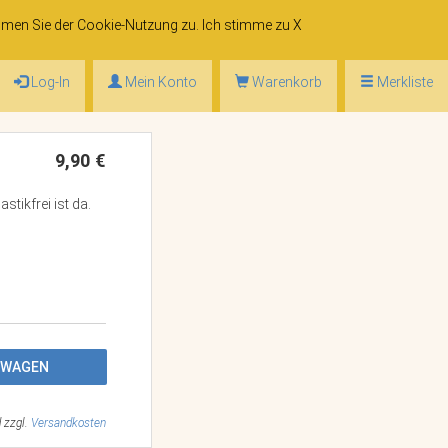
mmen Sie der
Cookie-Nutzung
zu. Ich stimme zu
X
Log-In
Mein Konto
Warenkorb
Merkliste
9,90 €
tikfrei ist da.
FSWAGEN
d zzgl.
Versandkosten