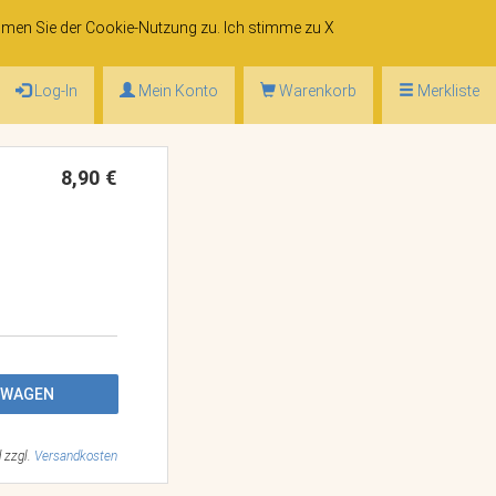
mmen Sie der
Cookie-Nutzung
zu. Ich stimme zu
X
Log-In
Mein Konto
Warenkorb
Merkliste
8,90 €
FSWAGEN
d zzgl.
Versandkosten