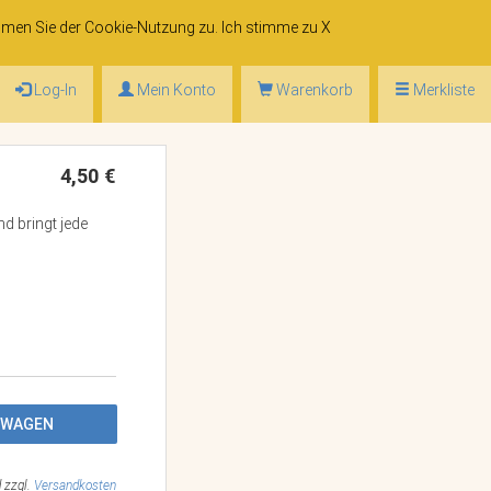
mmen Sie der
Cookie-Nutzung
zu. Ich stimme zu
X
Log-In
Mein Konto
Warenkorb
Merkliste
4,50 €
d bringt jede
FSWAGEN
d zzgl.
Versandkosten