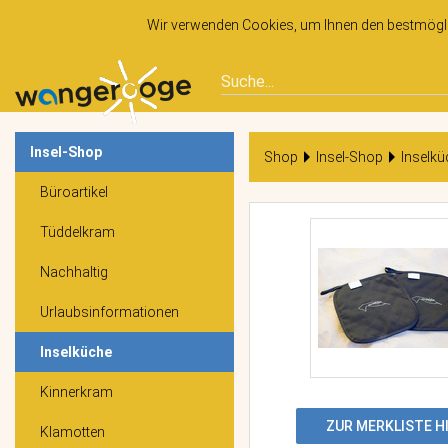
Wir verwenden Cookies, um Ihnen den bestmöglic
Insel-Shop
Shop
Insel-Shop
Inselkü
Büroartikel
Tüddelkram
Nachhaltig
Urlaubsinformationen
Inselküche
Kinnerkram
ZUR MERKLISTE 
Klamotten