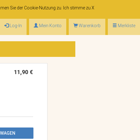
mmen Sie der
Cookie-Nutzung
zu. Ich stimme zu
X
Log-In
Mein Konto
Warenkorb
Merkliste
11,90 €
FSWAGEN